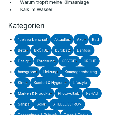
Warum tropft meine Klimaanlage
Kalk im Wasser
Kategorien
°celseo berichtet
Aktuelles
Axor
Bad
Bette
BRÖTJE
burgbad
Danfoss
Design
Förderung
GEBERIT
GROHE
hansgrohe
Heizung
Kampagnenbeitrag
Klima
Komfort & Hygiene
Lifestyle
Marken & Produkte
Photovoltaik
REHAU
Sanipa
Solar
STIEBEL ELTRON
Technologie & Zukunft
Tipps & Tricks