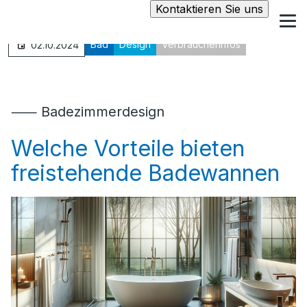
Kontaktieren Sie uns
Bad
Design
Verbraucherinfos
02.10.2024
⸺ Badezimmerdesign
Welche Vorteile bieten
freistehende Badewannen