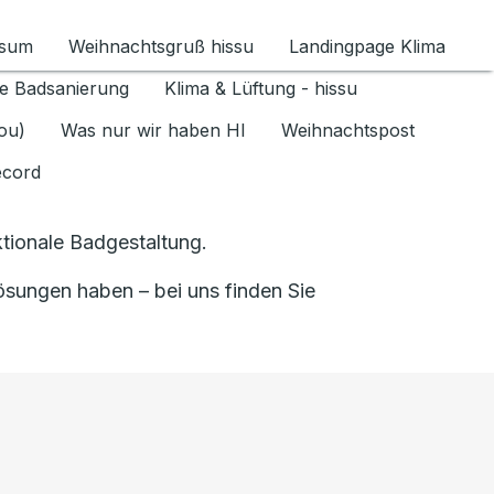
ssum
Weihnachtsgruß hissu
Landingpage Klima
ür Datenschutz 1.6.2026 umschalten
e Badsanierung
Klima & Lüftung - hissu
jou)
Was nur wir haben HI
Weihnachtspost
ecord
tionale Badgestaltung.
sungen haben – bei uns finden Sie