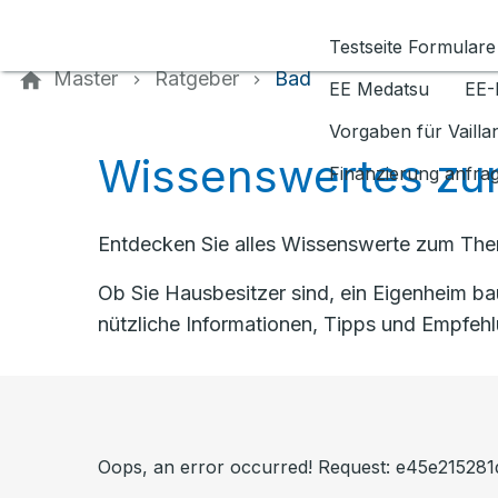
Kontaktieren Sie uns
Testseite Formulare
Master
Ratgeber
Bad
EE Medatsu
EE-
Vorgaben für Vaill
Wissenswertes zu
Finanzierung anfra
Entdecken Sie alles Wissenswerte zum Them
Ob Sie Hausbesitzer sind, ein Eigenheim b
nützliche Informationen, Tipps und Empfeh
Oops, an error occurred! Request: e45e2152