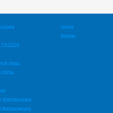
rmulare
Home
Master
 1.6.2026
ruß hissu
 Klima
neu
e Wärmepumpe
 Badsanierung