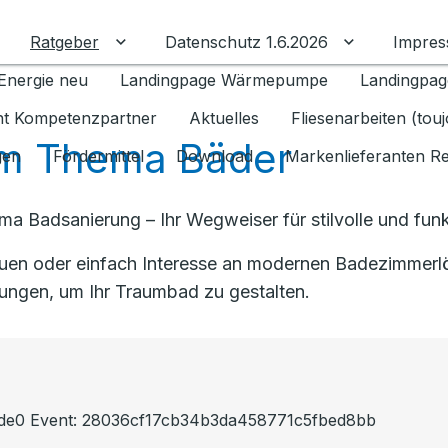
Ratgeber
Datenschutz 1.6.2026
Impre
Untermenü für Ratgeber umschalten
Untermenü f
Energie neu
Landingpage Wärmepumpe
Landingpag
ant Kompetenzpartner
Aktuelles
Fliesenarbeiten (tou
m Thema Bäder
gen
Fördermittel
Download
Markenlieferanten R
a Badsanierung – Ihr Wegweiser für stilvolle und funk
auen oder einfach Interesse an modernen Badezimmerlö
lungen, um Ihr Traumbad zu gestalten.
81de0 Event: 28036cf17cb34b3da458771c5fbed8bb