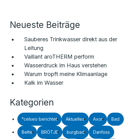
Neueste Beiträge
Sauberes Trinkwasser direkt aus der
Leitung
Vaillant aroTHERM perform
Wasserdruck im Haus verstehen
Warum tropft meine Klimaanlage
Kalk im Wasser
Kategorien
°celseo berichtet
Aktuelles
Axor
Bad
Bette
BRÖTJE
burgbad
Danfoss