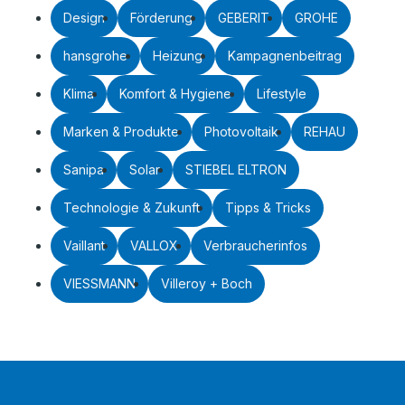
Design
Förderung
GEBERIT
GROHE
hansgrohe
Heizung
Kampagnenbeitrag
Klima
Komfort & Hygiene
Lifestyle
Marken & Produkte
Photovoltaik
REHAU
Sanipa
Solar
STIEBEL ELTRON
Technologie & Zukunft
Tipps & Tricks
Vaillant
VALLOX
Verbraucherinfos
VIESSMANN
Villeroy + Boch