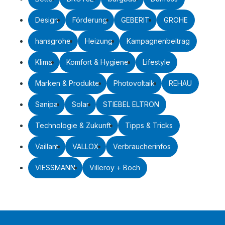
Design
Förderung
GEBERIT
GROHE
hansgrohe
Heizung
Kampagnenbeitrag
Klima
Komfort & Hygiene
Lifestyle
Marken & Produkte
Photovoltaik
REHAU
Sanipa
Solar
STIEBEL ELTRON
Technologie & Zukunft
Tipps & Tricks
Vaillant
VALLOX
Verbraucherinfos
VIESSMANN
Villeroy + Boch