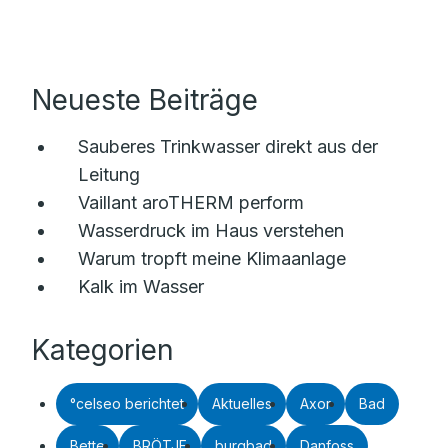
Neueste Beiträge
Sauberes Trinkwasser direkt aus der
Leitung
Vaillant aroTHERM perform
Wasserdruck im Haus verstehen
Warum tropft meine Klimaanlage
Kalk im Wasser
Kategorien
°celseo berichtet
Aktuelles
Axor
Bad
Bette
BRÖTJE
burgbad
Danfoss