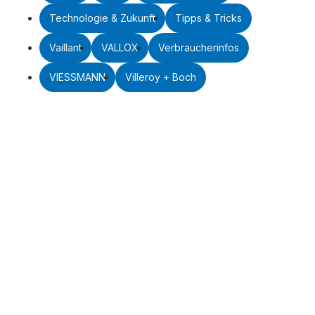
Technologie & Zukunft
Tipps & Tricks
Vaillant
VALLOX
Verbraucherinfos
VIESSMANN
Villeroy + Boch