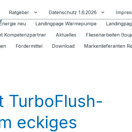
Ratgeber
Datenschutz 1.6.2026
Impre
Untermenü für Ratgeber umschalten
Untermenü f
r
Energie neu
Landingpage Wärmepumpe
Landingpag
ant Kompetenzpartner
Aktuelles
Fliesenarbeiten (tou
gen
Fördermittel
Download
Markenlieferanten R
t TurboFlush-
m eckiges