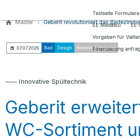
Kontaktieren Sie uns
Testseite Formulare
Master
Geberit revolutioniert das Badezimme
EE Medatsu
EE-
Vorgaben für Vaill
Bad
Design
Komfort & Hygiene
07.07.2026
Finanzierung anfra
⸺ Innovative Spültechnik
Geberit erweiter
WC-Sortiment u