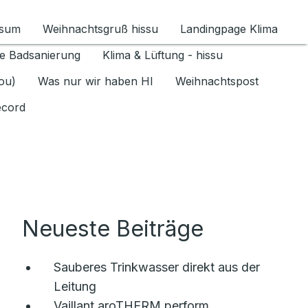
ssum
Weihnachtsgruß hissu
Landingpage Klima
ür Datenschutz 1.6.2026 umschalten
e Badsanierung
Klima & Lüftung - hissu
jou)
Was nur wir haben HI
Weihnachtspost
ecord
Neueste Beiträge
Sauberes Trinkwasser direkt aus der
Leitung
Vaillant aroTHERM perform