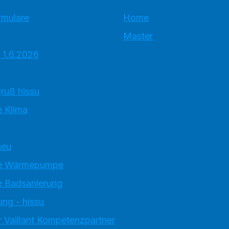
rmulare
Home
Master
 1.6.2026
ruß hissu
 Klima
neu
e Wärmepumpe
 Badsanierung
ung - hissu
 Vaillant Kompetenzpartner