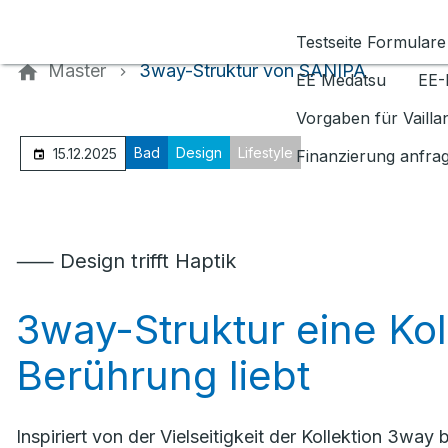
Kontaktieren Sie uns
Testseite Formulare
Master
3way-Struktur von SANIPA
EE Medatsu
EE-
Vorgaben für Vaill
Bad
Design
Lifestyle
15.12.2025
Finanzierung anfra
⸺ Design trifft Haptik
3way-Struktur eine Koll
Berührung liebt
Inspiriert von der Vielseitigkeit der Kollektion 3wa