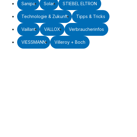
Sanipa
Solar
STIEBEL ELTRON
Technologie & Zukunft
Tipps & Tricks
Vaillant
VALLOX
Verbraucherinfos
VIESSMANN
Villeroy + Boch