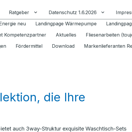
Ratgeber
Datenschutz 1.6.2026
Impre
Untermenü für Ratgeber umschalten
Untermenü f
Energie neu
Landingpage Wärmepumpe
Landingpag
ant Kompetenzpartner
Aktuelles
Fliesenarbeiten (tou
gen
Fördermittel
Download
Markenlieferanten R
ektion, die Ihre
y bietet auch 3way-Struktur exquisite Waschtisch-Sets