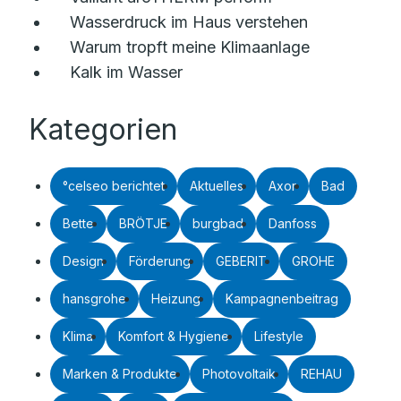
Wasserdruck im Haus verstehen
Warum tropft meine Klimaanlage
Kalk im Wasser
Kategorien
°celseo berichtet
Aktuelles
Axor
Bad
Bette
BRÖTJE
burgbad
Danfoss
Design
Förderung
GEBERIT
GROHE
hansgrohe
Heizung
Kampagnenbeitrag
Klima
Komfort & Hygiene
Lifestyle
Marken & Produkte
Photovoltaik
REHAU