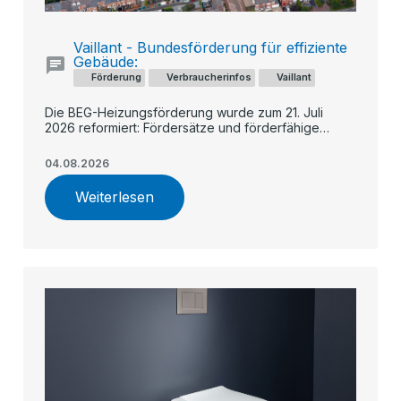
Vaillant - Bundesförderung für effiziente
Gebäude:
Förderung
Verbraucherinfos
Vaillant
Die BEG-Heizungsförderung wurde zum 21. Juli
2026 reformiert: Fördersätze und förderfähige
Kosten sinken künftig schrittweise, während
Geringverdiener und Familien stärker profitieren. Ein
04.08.2026
früher Antrag – etwa für eine Vaillant Wärmepumpe –
kann sich finanziell lohnen.
Weiterlesen