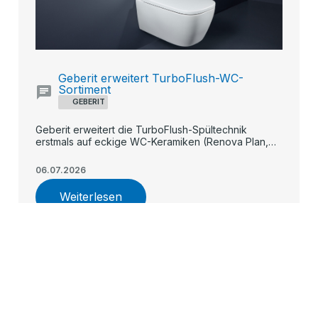
Geberit erweitert TurboFlush-WC-
Sortiment
GEBERIT
Geberit erweitert die TurboFlush-Spültechnik
erstmals auf eckige WC-Keramiken (Renova Plan,
iCon, teilgeschlossenes Renova) und macht die
spülrandlose, flüsterleise Flächenspülung damit in
06.07.2026
allen Preissegmenten verfügbar.
Weiterlesen