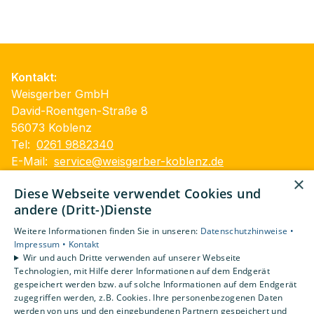
Kontakt:
Weisgerber GmbH
David-Roentgen-Straße 8
56073 Koblenz
Tel:
0261 9882340
E-Mail:
service@weisgerber-koblenz.de
×
Impressum
Diese Webseite verwendet Cookies und
Datenschutzerklärung
andere (Dritt-)Dienste
Barrierefreiheitserklärung
Weitere Informationen finden Sie in unseren:
Datenschutzhinweise •
AGB
Impressum •
Kontakt
Wir und auch Dritte verwenden auf unserer Webseite
Unsere Bereiche
Technologien, mit Hilfe derer Informationen auf dem Endgerät
gespeichert werden bzw. auf solche Informationen auf dem Endgerät
Privatkunden
zugegriffen werden, z.B. Cookies. Ihre personenbezogenen Daten
Gewerbekunden
werden von uns und den eingebundenen Partnern gespeichert und