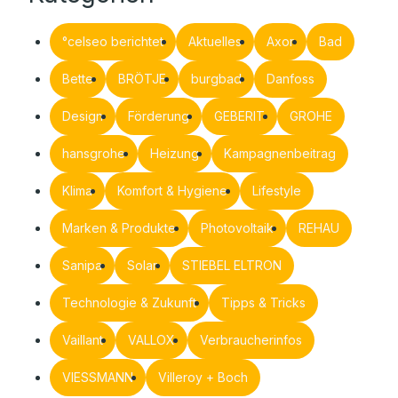
°celseo berichtet
Aktuelles
Axor
Bad
Bette
BRÖTJE
burgbad
Danfoss
Design
Förderung
GEBERIT
GROHE
hansgrohe
Heizung
Kampagnenbeitrag
Klima
Komfort & Hygiene
Lifestyle
Marken & Produkte
Photovoltaik
REHAU
Sanipa
Solar
STIEBEL ELTRON
Technologie & Zukunft
Tipps & Tricks
Vaillant
VALLOX
Verbraucherinfos
VIESSMANN
Villeroy + Boch