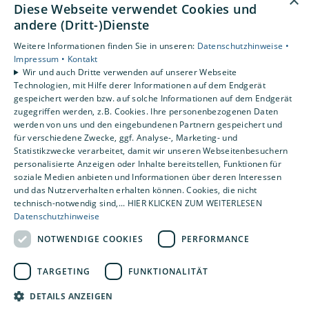
×
Diese Webseite verwendet Cookies und
andere (Dritt-)Dienste
Aktuelle Stellenangebote
Weitere Informationen finden Sie in unseren:
Datenschutzhinweise •
Impressum •
Kontakt
Wir und auch Dritte verwenden auf unserer Webseite
Technologien, mit Hilfe derer Informationen auf dem Endgerät
gespeichert werden bzw. auf solche Informationen auf dem Endgerät
zugegriffen werden, z.B. Cookies. Ihre personenbezogenen Daten
werden von uns und den eingebundenen Partnern gespeichert und
für verschiedene Zwecke, ggf. Analyse-, Marketing- und
Wie kann ich mich bei euch
Statistikzwecke verarbeitet, damit wir unseren Webseitenbesuchern
personalisierte Anzeigen oder Inhalte bereitstellen, Funktionen für
bewerben?
soziale Medien anbieten und Informationen über deren Interessen
und das Nutzerverhalten erhalten können. Cookies, die nicht
Du kannst dich auf verschiedene Weisen
technisch-notwendig sind,... HIER KLICKEN ZUM WEITERLESEN
bewerben – gern per E-Mail oder direkt über die
Datenschutzhinweise
Online-Bewerbung. Als Bestätigung erhältst du
NOTWENDIGE COOKIES
PERFORMANCE
von uns eine Nachricht, dass deine Bewerbung
TARGETING
FUNKTIONALITÄT
eingegangen ist. Natürlich ist auch eine
Bewerbung per Post möglich.
DETAILS ANZEIGEN