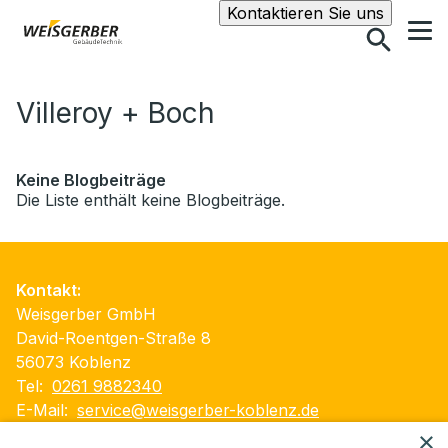
Suche
Kontaktieren Sie uns
Villeroy + Boch
Keine Blogbeiträge
Die Liste enthält keine Blogbeiträge.
Kontakt:
Weisgerber GmbH
David-Roentgen-Straße 8
56073 Koblenz
Tel:
0261 9882340
E-Mail:
service@weisgerber-koblenz.de
×
Impressum