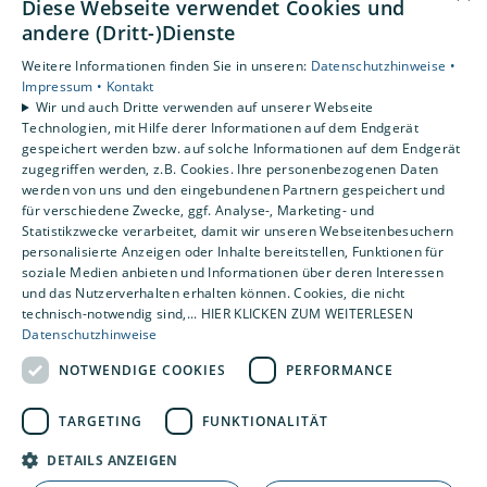
Diese Webseite verwendet Cookies und
Datenschutzerklärung
andere (Dritt-)Dienste
Barrierefreiheitserklärung
Weitere Informationen finden Sie in unseren:
Datenschutzhinweise •
AGB
Impressum •
Kontakt
Wir und auch Dritte verwenden auf unserer Webseite
Unsere Bereiche
Technologien, mit Hilfe derer Informationen auf dem Endgerät
gespeichert werden bzw. auf solche Informationen auf dem Endgerät
Privatkunden
zugegriffen werden, z.B. Cookies. Ihre personenbezogenen Daten
Gewerbekunden
werden von uns und den eingebundenen Partnern gespeichert und
Karriere
für verschiedene Zwecke, ggf. Analyse-, Marketing- und
Statistikzwecke verarbeitet, damit wir unseren Webseitenbesuchern
Unternehmen
personalisierte Anzeigen oder Inhalte bereitstellen, Funktionen für
Kontakt
soziale Medien anbieten und Informationen über deren Interessen
und das Nutzerverhalten erhalten können. Cookies, die nicht
technisch-notwendig sind,... HIER KLICKEN ZUM WEITERLESEN
Datenschutzhinweise
NOTWENDIGE COOKIES
PERFORMANCE
TARGETING
FUNKTIONALITÄT
DETAILS ANZEIGEN