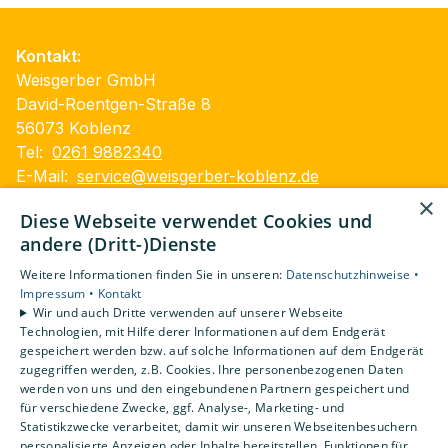
Kontakt:
Weisgerber GmbH
David-Roentgen-Straße 8
56073 Koblenz
Tel:
0261 9882340
E-Mail:
service@weisgerber-koblenz.de
×
Impressum
Diese Webseite verwendet Cookies und
Datenschutzerklärung
andere (Dritt-)Dienste
Barrierefreiheitserklärung
Weitere Informationen finden Sie in unseren:
Datenschutzhinweise •
AGB
Impressum •
Kontakt
Wir und auch Dritte verwenden auf unserer Webseite
Unsere Bereiche
Technologien, mit Hilfe derer Informationen auf dem Endgerät
gespeichert werden bzw. auf solche Informationen auf dem Endgerät
Privatkunden
zugegriffen werden, z.B. Cookies. Ihre personenbezogenen Daten
Gewerbekunden
werden von uns und den eingebundenen Partnern gespeichert und
Karriere
für verschiedene Zwecke, ggf. Analyse-, Marketing- und
Statistikzwecke verarbeitet, damit wir unseren Webseitenbesuchern
Unternehmen
personalisierte Anzeigen oder Inhalte bereitstellen, Funktionen für