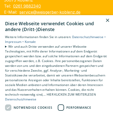
Tel:
0261 9882340
E-Mail:
service@weisgerber-koblenz.de
×
Impressum
Diese Webseite verwendet Cookies und
Datenschutzerklärung
andere (Dritt-)Dienste
Barrierefreiheitserklärung
Weitere Informationen finden Sie in unseren:
Datenschutzhinweise •
AGB
Impressum •
Kontakt
Wir und auch Dritte verwenden auf unserer Webseite
Unsere Bereiche
Technologien, mit Hilfe derer Informationen auf dem Endgerät
gespeichert werden bzw. auf solche Informationen auf dem Endgerät
Privatkunden
zugegriffen werden, z.B. Cookies. Ihre personenbezogenen Daten
Gewerbekunden
werden von uns und den eingebundenen Partnern gespeichert und
Karriere
für verschiedene Zwecke, ggf. Analyse-, Marketing- und
Statistikzwecke verarbeitet, damit wir unseren Webseitenbesuchern
Unternehmen
personalisierte Anzeigen oder Inhalte bereitstellen, Funktionen für
Kontakt
soziale Medien anbieten und Informationen über deren Interessen
und das Nutzerverhalten erhalten können. Cookies, die nicht
technisch-notwendig sind,... HIER KLICKEN ZUM WEITERLESEN
Datenschutzhinweise
NOTWENDIGE COOKIES
PERFORMANCE