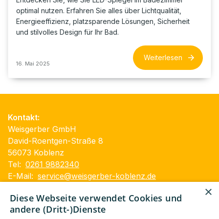
optimal nutzen. Erfahren Sie alles über Lichtqualität,
Energieeffizienz, platzsparende Lösungen, Sicherheit
und stilvolles Design für Ihr Bad.
Weiterlesen
16. Mai 2025
Kontakt:
Weisgerber GmbH
David-Roentgen-Straße 8
56073 Koblenz
Tel:
0261 9882340
E-Mail:
service@weisgerber-koblenz.de
×
Impressum
Diese Webseite verwendet Cookies und
Datenschutzerklärung
andere (Dritt-)Dienste
Barrierefreiheitserklärung