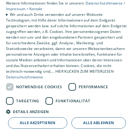
Weitere Informationen finden Sie in unseren:
Datenschutzhinweise •
AGB
Impressum •
Kontakt
Wir und auch Dritte verwenden auf unserer Webseite
Unsere Bereiche
Technologien, mit Hilfe derer Informationen auf dem Endgerät
gespeichert werden bzw. auf solche Informationen auf dem Endgerät
Privatkunden
zugegriffen werden, z.B. Cookies. Ihre personenbezogenen Daten
Gewerbekunden
werden von uns und den eingebundenen Partnern gespeichert und
Karriere
für verschiedene Zwecke, ggf. Analyse-, Marketing- und
Statistikzwecke verarbeitet, damit wir unseren Webseitenbesuchern
Unternehmen
personalisierte Anzeigen oder Inhalte bereitstellen, Funktionen für
Kontakt
soziale Medien anbieten und Informationen über deren Interessen
und das Nutzerverhalten erhalten können. Cookies, die nicht
technisch-notwendig sind,... HIER KLICKEN ZUM WEITERLESEN
Datenschutzhinweise
NOTWENDIGE COOKIES
PERFORMANCE
TARGETING
FUNKTIONALITÄT
DETAILS ANZEIGEN
ALLE AKZEPTIEREN
ALLE ABLEHNEN