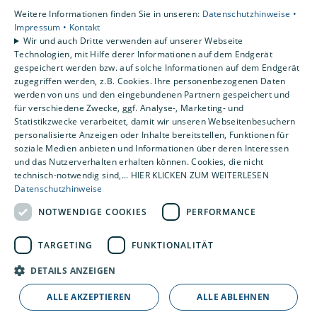
Weitere Informationen finden Sie in unseren:
Datenschutzhinweise •
Allergiker zu verbessern.
Impressum •
Kontakt
Wir und auch Dritte verwenden auf unserer Webseite
Technologien, mit Hilfe derer Informationen auf dem Endgerät
Jetzt mehr erfahren!
gespeichert werden bzw. auf solche Informationen auf dem Endgerät
zugegriffen werden, z.B. Cookies. Ihre personenbezogenen Daten
werden von uns und den eingebundenen Partnern gespeichert und
für verschiedene Zwecke, ggf. Analyse-, Marketing- und
Statistikzwecke verarbeitet, damit wir unseren Webseitenbesuchern
personalisierte Anzeigen oder Inhalte bereitstellen, Funktionen für
Die Wärmepumpe als Klimaanlage
soziale Medien anbieten und Informationen über deren Interessen
und das Nutzerverhalten erhalten können. Cookies, die nicht
technisch-notwendig sind,... HIER KLICKEN ZUM WEITERLESEN
Datenschutzhinweise
NOTWENDIGE COOKIES
PERFORMANCE
Unser Service
TARGETING
FUNKTIONALITÄT
DETAILS ANZEIGEN
ALLE AKZEPTIEREN
ALLE ABLEHNEN