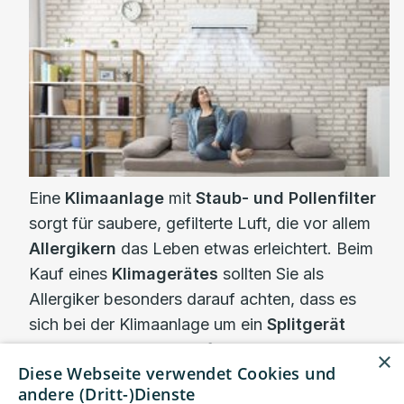
Eine
Klimaanlage
mit
Staub- und Pollenfilter
sorgt für saubere, gefilterte Luft, die vor allem
Allergikern
das Leben etwas erleichtert. Beim
Kauf eines
Klimagerätes
sollten Sie als
Allergiker besonders darauf achten, dass es
sich bei der Klimaanlage um ein
Splitgerät
handelt, bei dem der
Luftaustausch
nicht im
×
Diese Webseite verwendet Cookies und
Raum stattfindet. Einteilige
Klimageräte
bieten
andere (Dritt-)Dienste
hier keine optimale Lösung, um die
Raumluft
für