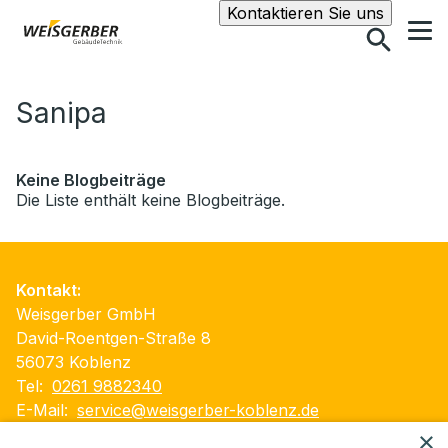
Suche
Kontaktieren Sie uns
Sanipa
Keine Blogbeiträge
Die Liste enthält keine Blogbeiträge.
Kontakt:
Weisgerber GmbH
David-Roentgen-Straße 8
56073 Koblenz
Tel:
0261 9882340
E-Mail:
service@weisgerber-koblenz.de
×
Impressum