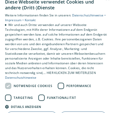
Diese Webseite verwendet Cookies und
Datenschutzerklärung
andere (Dritt-)Dienste
Barrierefreiheitserklärung
Weitere Informationen finden Sie in unseren:
Datenschutzhinweise •
AGB
Impressum •
Kontakt
Wir und auch Dritte verwenden auf unserer Webseite
Unsere Bereiche
Technologien, mit Hilfe derer Informationen auf dem Endgerät
gespeichert werden bzw. auf solche Informationen auf dem Endgerät
Privatkunden
zugegriffen werden, z.B. Cookies. Ihre personenbezogenen Daten
Gewerbekunden
werden von uns und den eingebundenen Partnern gespeichert und
Karriere
für verschiedene Zwecke, ggf. Analyse-, Marketing- und
Statistikzwecke verarbeitet, damit wir unseren Webseitenbesuchern
Unternehmen
personalisierte Anzeigen oder Inhalte bereitstellen, Funktionen für
Kontakt
soziale Medien anbieten und Informationen über deren Interessen
und das Nutzerverhalten erhalten können. Cookies, die nicht
technisch-notwendig sind,... HIER KLICKEN ZUM WEITERLESEN
Datenschutzhinweise
NOTWENDIGE COOKIES
PERFORMANCE
TARGETING
FUNKTIONALITÄT
DETAILS ANZEIGEN