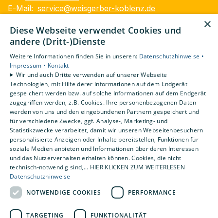
E-Mail:
service@weisgerber-koblenz.de
×
Impressum
Diese Webseite verwendet Cookies und
Datenschutzerklärung
andere (Dritt-)Dienste
Barrierefreiheitserklärung
Weitere Informationen finden Sie in unseren:
Datenschutzhinweise •
AGB
Impressum •
Kontakt
Wir und auch Dritte verwenden auf unserer Webseite
Unsere Bereiche
Technologien, mit Hilfe derer Informationen auf dem Endgerät
gespeichert werden bzw. auf solche Informationen auf dem Endgerät
Privatkunden
zugegriffen werden, z.B. Cookies. Ihre personenbezogenen Daten
Gewerbekunden
werden von uns und den eingebundenen Partnern gespeichert und
Karriere
für verschiedene Zwecke, ggf. Analyse-, Marketing- und
Statistikzwecke verarbeitet, damit wir unseren Webseitenbesuchern
Unternehmen
personalisierte Anzeigen oder Inhalte bereitstellen, Funktionen für
Kontakt
soziale Medien anbieten und Informationen über deren Interessen
und das Nutzerverhalten erhalten können. Cookies, die nicht
technisch-notwendig sind,... HIER KLICKEN ZUM WEITERLESEN
Datenschutzhinweise
NOTWENDIGE COOKIES
PERFORMANCE
TARGETING
FUNKTIONALITÄT