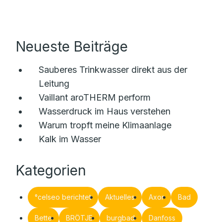
Neueste Beiträge
Sauberes Trinkwasser direkt aus der
Leitung
Vaillant aroTHERM perform
Wasserdruck im Haus verstehen
Warum tropft meine Klimaanlage
Kalk im Wasser
Kategorien
°celseo berichtet
Aktuelles
Axor
Bad
Bette
BRÖTJE
burgbad
Danfoss