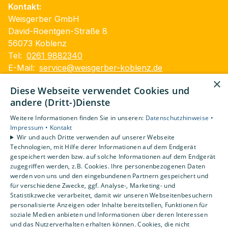
Kontakt:
Weisgerber GmbH
David-Roentgen-Straße 8
56073 Koblenz
Tel:
0261 9882340
E-Mail:
service@weisgerber-koblenz.de
×
Impressum
Diese Webseite verwendet Cookies und
Datenschutzerklärung
andere (Dritt-)Dienste
Barrierefreiheitserklärung
Weitere Informationen finden Sie in unseren:
Datenschutzhinweise •
AGB
Impressum •
Kontakt
Wir und auch Dritte verwenden auf unserer Webseite
Unsere Bereiche
Technologien, mit Hilfe derer Informationen auf dem Endgerät
gespeichert werden bzw. auf solche Informationen auf dem Endgerät
Privatkunden
zugegriffen werden, z.B. Cookies. Ihre personenbezogenen Daten
Gewerbekunden
werden von uns und den eingebundenen Partnern gespeichert und
Karriere
für verschiedene Zwecke, ggf. Analyse-, Marketing- und
Statistikzwecke verarbeitet, damit wir unseren Webseitenbesuchern
Unternehmen
personalisierte Anzeigen oder Inhalte bereitstellen, Funktionen für
Kontakt
soziale Medien anbieten und Informationen über deren Interessen
und das Nutzerverhalten erhalten können. Cookies, die nicht