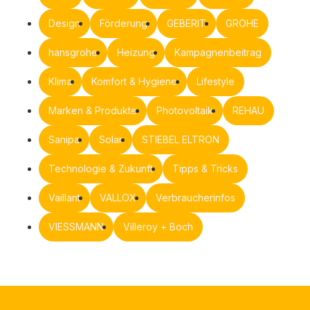
Design
Förderung
GEBERIT
GROHE
hansgrohe
Heizung
Kampagnenbeitrag
Klima
Komfort & Hygiene
Lifestyle
Marken & Produkte
Photovoltaik
REHAU
Sanipa
Solar
STIEBEL ELTRON
Technologie & Zukunft
Tipps & Tricks
Vaillant
VALLOX
Verbraucherinfos
VIESSMANN
Villeroy + Boch