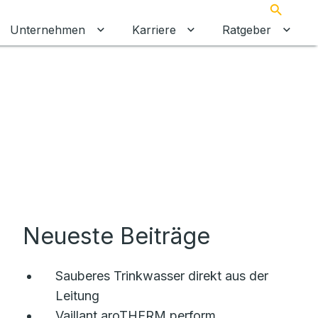
Suche
Unternehmen
Karriere
Ratgeber
 umschalten
ermenü für Gewerbekunden umschalten
Untermenü für Unternehmen umschalt
Untermenü für Karrier
Unter
Neueste Beiträge
Sauberes Trinkwasser direkt aus der
Leitung
Vaillant aroTHERM perform