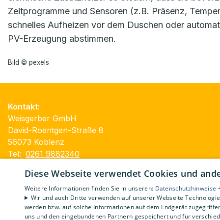
Zeitprogramme und Sensoren (z.B. Präsenz, Temperat
schnelles Aufheizen vor dem Duschen oder automat
PV-Erzeugung abstimmen.
Bild © pexels
Kontakt:
Weisgerber GmbH
David-Roentgen-Straße 8
56073 Koblenz
Tel:
0261 9882340
E-Mail:
service@weisgerber-koblenz.de
Diese Webseite verwendet Cookies und ander
Impressum
Weitere Informationen finden Sie in unseren:
Datenschutzhinweise 
Datenschutzerklärung
Wir und auch Dritte verwenden auf unserer Webseite Technologien
werden bzw. auf solche Informationen auf dem Endgerät zugegriffe
Barrierefreiheitserklärung
uns und den eingebundenen Partnern gespeichert und für verschiede