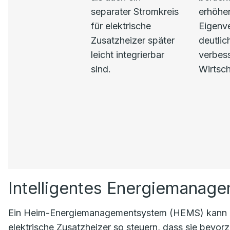
separater Stromkreis
erhöhe
für elektrische
Eigenv
Zusatzheizer später
deutlic
leicht integrierbar
verbess
sind.
Wirtsch
Intelligentes Energiemanag
Ein Heim-Energiemanagementsystem (HEMS) kann B
elektrische Zusatzheizer so steuern, dass sie bevorz