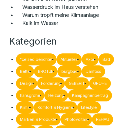
Wasserdruck im Haus verstehen
Warum tropft meine Klimaanlage
Kalk im Wasser
Kategorien
°celseo berichtet
Aktuelles
Axor
Bad
Bette
BRÖTJE
burgbad
Danfoss
Design
Förderung
GEBERIT
GROHE
hansgrohe
Heizung
Kampagnenbeitrag
Klima
Komfort & Hygiene
Lifestyle
Marken & Produkte
Photovoltaik
REHAU