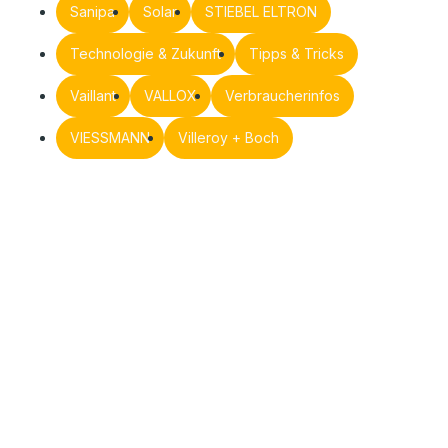
Sanipa
Solar
STIEBEL ELTRON
Technologie & Zukunft
Tipps & Tricks
Vaillant
VALLOX
Verbraucherinfos
VIESSMANN
Villeroy + Boch