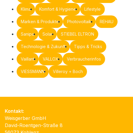
Klima
Komfort & Hygiene
Lifestyle
Marken & Produkte
Photovoltaik
REHAU
Sanipa
Solar
STIEBEL ELTRON
Technologie & Zukunft
Tipps & Tricks
Vaillant
VALLOX
Verbraucherinfos
VIESSMANN
Villeroy + Boch
Kontakt:
Weisgerber GmbH
David-Roentgen-Straße 8
56073 Koblenz