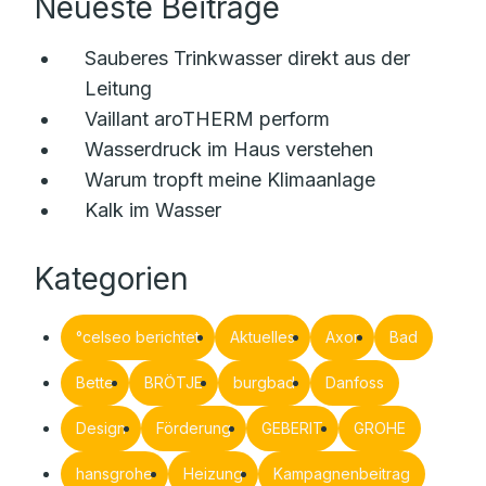
Neueste Beiträge
Sauberes Trinkwasser direkt aus der
Leitung
Vaillant aroTHERM perform
Wasserdruck im Haus verstehen
Warum tropft meine Klimaanlage
Kalk im Wasser
Kategorien
°celseo berichtet
Aktuelles
Axor
Bad
Bette
BRÖTJE
burgbad
Danfoss
Design
Förderung
GEBERIT
GROHE
hansgrohe
Heizung
Kampagnenbeitrag