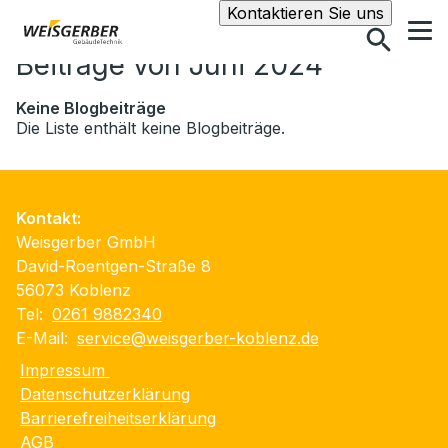
Suche
Kontaktieren Sie uns
Beiträge von Juni 2024
Keine Blogbeiträge
Die Liste enthält keine Blogbeiträge.
Kontakt:
Weisgerber GmbH
David-Roentgen-Straße 8
56073 Koblenz
Tel:
0261 9882340
E-Mail:
service@weisgerber-koblenz.de
Impressum
Datenschutzerklärung
Barrierefreiheitserklärung
AGB